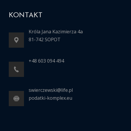
KONTAKT
Króla Jana Kazimierza 4a
81-742 SOPOT
+48 603 094 494
swierczewski@life.pl
podatki-komplex.eu