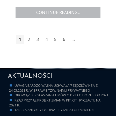
CONTINUE READING...
1
2
3
4
5
6
→
AKTUALNOŚCI
UWAGA BARDZO WAŻNA UCHWAŁA 7 SĘDZIÓW NSA Z
24.05.2021 R. W SPRAWIE TZW. NAJMU PRYWATNEGO
OBOWIĄZEK ZGŁASZANIA UMÓW O DZIEŁO DO ZUS OD 2021
RZĄD PRZYJĄŁ PROJEKT ZMIAN W PIT, CIT I RYCZAŁTU NA
2021 R.
TARCZA ANTYKRYZYSOWA – PYTANIA I ODPOWIEDZI