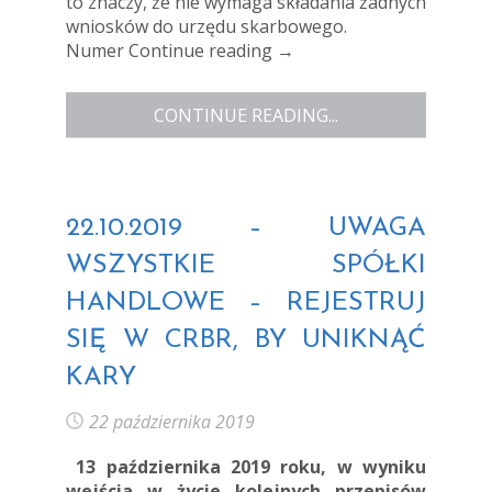
to znaczy, że nie wymaga składania żadnych
wniosków do urzędu skarbowego.
Numer
Continue reading
→
CONTINUE READING...
22.10.2019 – UWAGA
WSZYSTKIE SPÓŁKI
HANDLOWE – REJESTRUJ
SIĘ W CRBR, BY UNIKNĄĆ
KARY
22 października 2019
13 października 2019 roku, w wyniku
wejścia w życie kolejnych przepisów