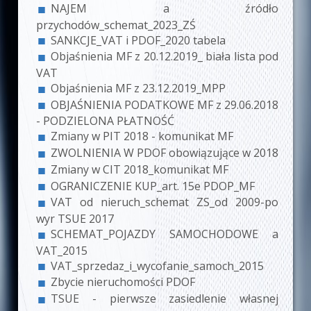
NAJEM a źródło
przychodów_schemat_2023_ZŚ
SANKCJE_VAT i PDOF_2020 tabela
Objaśnienia MF z 20.12.2019_ biała lista pod
VAT
Objaśnienia MF z 23.12.2019_MPP
OBJAŚNIENIA PODATKOWE MF z 29.06.2018
- PODZIELONA PŁATNOŚĆ
Zmiany w PIT 2018 - komunikat MF
ZWOLNIENIA W PDOF obowiązujące w 2018
Zmiany w CIT 2018_komunikat MF
OGRANICZENIE KUP_art. 15e PDOP_MF
VAT od nieruch_schemat ZS_od 2009-po
wyr TSUE 2017
SCHEMAT_POJAZDY SAMOCHODOWE a
VAT_2015
VAT_sprzedaz_i_wycofanie_samoch_2015
Zbycie
nieruchomoś
ci
PDOF
TSUE - pierwsze zasiedlenie własnej