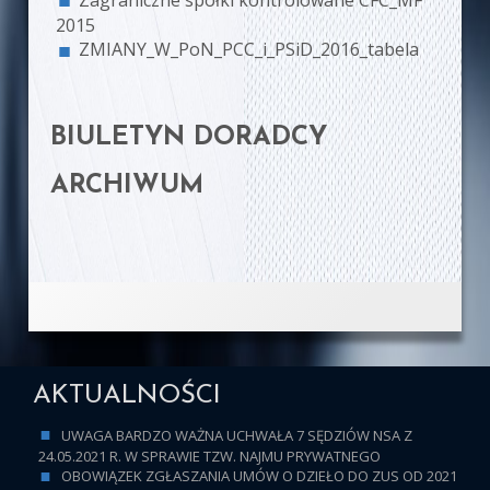
2015
ZMIANY_W_PoN_PCC_i_PSiD_2016_tabela
BIULETYN DORADCY
ARCHIWUM
AKTUALNOŚCI
UWAGA BARDZO WAŻNA UCHWAŁA 7 SĘDZIÓW NSA Z
24.05.2021 R. W SPRAWIE TZW. NAJMU PRYWATNEGO
OBOWIĄZEK ZGŁASZANIA UMÓW O DZIEŁO DO ZUS OD 2021