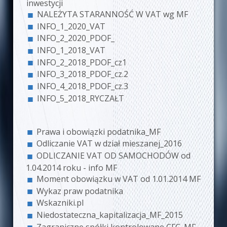
inwestycji
NALEŻYTA STARANNOŚĆ W VAT wg MF
INFO_1_2020_VAT
INFO_2_2020_PDOF_
INFO_1_2018_VAT
INFO_2_2018_PDOF_cz1
INFO_3_2018_PDOF_cz.2
INFO_4_2018_PDOF_cz.3
INFO_5_2018_RYCZAŁT
Prawa i obowiązki podatnika_MF
Odliczanie VAT w dział mieszanej_2016
ODLICZANIE VAT OD SAMOCHODÓW od
1.04.2014 roku - info MF
Moment obowiązku w VAT od 1.01.2014 MF
Wykaz praw podatnika
Wskazniki.pl
Niedostateczna_kapitalizacja_MF_2015
Zagraniczne spółki kontrolowane CFC_MF