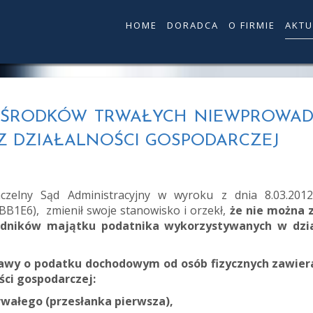
HOME
DORADCA
O FIRMIE
AKTU
EDAŻ ŚRODKÓW TRWAŁYCH NIEWPROWA
 Z DZIAŁALNOŚCI GOSPODARCZEJ
elny Sąd Administracyjny w wyroku z dnia 8.03.201
5BB1E6
), zmienił swoje stanowisko i orzekł,
że nie można z
dników majątku podatnika wykorzystywanych w dział
stawy o podatku dochodowym od osób fizycznych zawier
ści gospodarczej:
rwałego (przesłanka pierwsza),