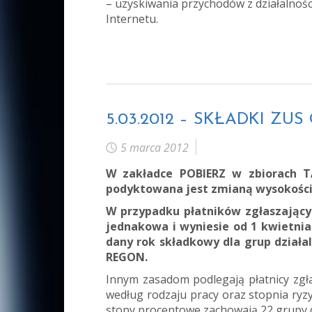
– uzyskiwania przychodów z działalnoś
Internetu.
5.03.2012 – SKŁADKI ZU
5 marca 2012
W zakładce POBIERZ w zbiorach T
podyktowana jest zmianą wysokości 
W przypadku płatników zgłaszający
jednakowa i wyniesie od 1 kwietnia 
dany rok składkowy dla grup działal
REGON.
Innym zasadom podlegają płatnicy zgł
według rodzaju pracy oraz stopnia ryzy
stopy procentowe zachowają 22 grupy dz