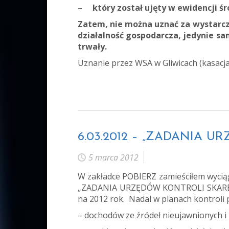
–
który został ujęty w ewidencji ś
Zatem, nie można uznać za wystarcza
działalność gospodarcza, jedynie s
trwały.
Uznanie przez WSA w Gliwicach (kasacj
6.03.2012 – „ZADANIA 
5 marca 2012
W zakładce POBIERZ zamieściłem wycią
„ZADANIA URZĘDÓW KONTROLI SKARBOWE
na 2012 rok. Nadal w planach kontroli p
– dochodów ze źródeł nieujawnionych i