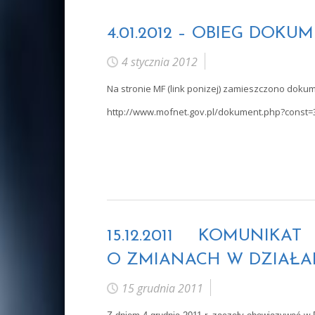
4.01.2012 – OBIEG D
4 stycznia 2012
Na stronie MF (link ponizej) zamieszczono do
http://www.mofnet.gov.pl/dokument.php?const=
15.12.2011 KOMUNI
O ZMIANACH W DZIAŁ
15 grudnia 2011