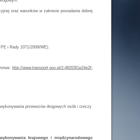
 drogowym.
jnej oraz warunków w zakresie posiadania dobrej
ia PE i Rady 1071/2009/WE).
erstwa:
http://www.transport.gov.pl/2-48203f1e24e2f-
d wykonywania przewozów drogowych osób i rzeczy
do wykonywania krajowego i międzynarodowego