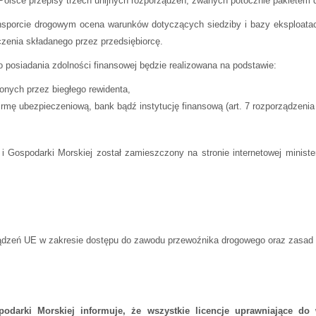
 Polsce przepisy trzech unijnych rozporządzeń, zwanych potocznie pakietem
nsporcie drogowym ocena warunków dotyczących siedziby i bazy eksploatacy
czenia składanego przez przedsiębiorcę.
 posiadania zdolności finansowej będzie realizowana na podstawie:
nych przez biegłego rewidenta,
firmę ubezpieczeniową, bank bądź instytucję finansową (art. 7 rozporządzen
i Gospodarki Morskiej został zamieszczony na stronie internetowej minist
rządzeń UE w zakresie dostępu do zawodu przewoźnika drogowego oraz zasa
podarki Morskiej informuje, że wszystkie licencje uprawniające 