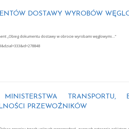
OKUMENTÓW DOSTAWY WYROBÓW WĘG
kument „Obieg dokumentu dostawy w obrocie wyrobami węglowymi…”
3&dzial=333&id=278848
KAT MINISTERSTWA TRANSPORTU
ALNOŚCI PRZEWOŹNIKÓW