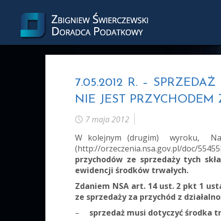
7.05.2012 R. – SPRZ
NIE JEST PRZYCHODEM
7 maja 2012
W kolejnym (drugim) wyroku, Nacz
(
http://orzeczenia.nsa.gov.pl/doc/5545
przychodów ze sprzedaży tych skła
ewidencji środków trwałych.
Zdaniem NSA art. 14 ust. 2 pkt 1 u
ze sprzedaży za przychód z działalno
–
sprzedaż musi dotyczyć środka t