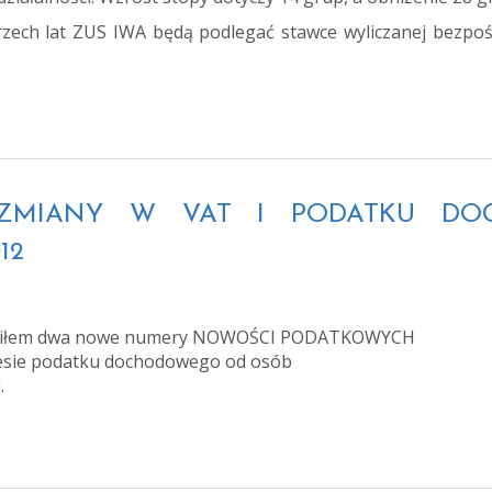
 trzech lat ZUS IWA będą podlegać stawce wyliczanej bezp
O – ZMIANY W VAT I PODATKU 
12
iłem dwa nowe numery NOWOŚCI PODATKOWYCH
resie podatku dochodowego od osób
.