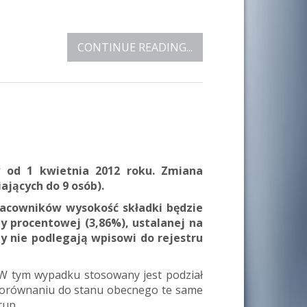
CONTINUE READING...
 od 1 kwietnia 2012 roku. Zmiana
iających do 9 osób).
racowników wysokość składki będzie
py procentowej (3,86%), ustalanej na
zy nie podlegają wpisowi do rejestru
 W tym wypadku stosowany jest podział
 W porównaniu do stanu obecnego te same
rup.