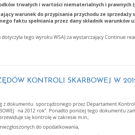
rodków trwałych i wartości niematerialnych i prawnych 
jący warunek do przypisania przychodu ze sprzedaży s
amego faktu spełniania przez dany składnik warunków u
a dotyczyła tego wyroku WSA) za wystarczający
Continue re
URZĘDÓW KONTROLI SKARBOWEJ W 201
g z dokumentu sporządzonego przez Departament Kontroli
J na 2012 rok”. Ponadto poniżej tego dokumentu zamie
rzewiduje się kontrolę w zakresie m.in.;
 niezgłoszonych do opodatkowania,