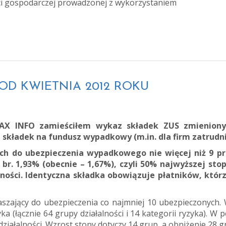
ci gospodarczej prowadzonej z wykorzystaniem
S OD KWIETNIA 2012 ROKU
AX INFO zamieściłem wykaz składek ZUS zmieniony
składek na fundusz wypadkowy (m.in. dla firm zatrudn
ch do ubezpieczenia wypadkowego nie więcej niż 9 p
br. 1,93% (obecnie – 1,67%), czyli 50% najwyższej sto
ności. Identyczna składka obowiązuje płatników, któr
aszający do ubezpieczenia co najmniej 10 ubezpieczonych.
ka (łącznie 64 grupy działalności i 14 kategorii ryzyka).
iałalności. Wzrost stopy dotyczy 14 grup, a obniżenie 28 g