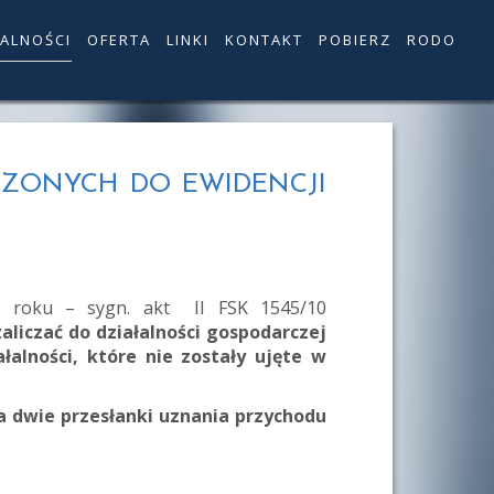
ALNOŚCI
OFERTA
LINKI
KONTAKT
POBIERZ
RODO
DZONYCH DO EWIDENCJI
2 roku – sygn. akt II FSK 1545/10
aliczać do działalności gospodarczej
alności, które nie zostały ujęte w
a dwie przesłanki uznania przychodu