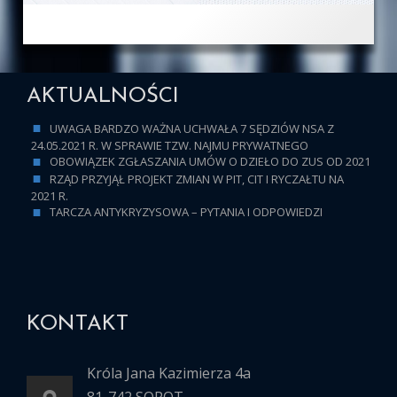
AKTUALNOŚCI
UWAGA BARDZO WAŻNA UCHWAŁA 7 SĘDZIÓW NSA Z
24.05.2021 R. W SPRAWIE TZW. NAJMU PRYWATNEGO
OBOWIĄZEK ZGŁASZANIA UMÓW O DZIEŁO DO ZUS OD 2021
RZĄD PRZYJĄŁ PROJEKT ZMIAN W PIT, CIT I RYCZAŁTU NA
2021 R.
TARCZA ANTYKRYZYSOWA – PYTANIA I ODPOWIEDZI
KONTAKT
Króla Jana Kazimierza 4a
81-742 SOPOT