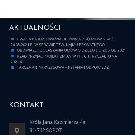
AKTUALNOŚCI
UWAGA BARDZO WAŻNA UCHWAŁA 7 SĘDZIÓW NSA Z
24.05.2021 R. W SPRAWIE TZW. NAJMU PRYWATNEGO
OBOWIĄZEK ZGŁASZANIA UMÓW O DZIEŁO DO ZUS OD 2021
RZĄD PRZYJĄŁ PROJEKT ZMIAN W PIT, CIT I RYCZAŁTU NA
2021 R.
TARCZA ANTYKRYZYSOWA – PYTANIA I ODPOWIEDZI
KONTAKT
Króla Jana Kazimierza 4a
81-742 SOPOT